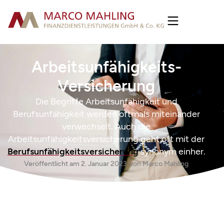
Arbeitsunfähigkeits-
Versicherung
Die Begriffe Arbeitsunfähigkeit und
Berufsunfähigkeit werden oftmals miteinander
verwechselt. Auch die
Arbeitsunfähigkeitsversicherung geht oft mit der
Berufsunfähigkeitsversicherung
synonym einher.
Veröffentlicht am
2. Januar 2023
von
Marco Mahling