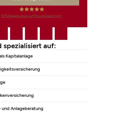
1276
Bewertungen auf ProvenExpert.com
Finanzdienstleistungen Marco
Mahling GmbH &Co.KG
 spezialisiert auf:
als Kapitalanlage
igkeitsversicherung
rge
nkenversicherung
 und Anlageberatung