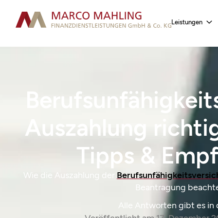
Leistungen
Berufsunfähigkeit
Auszahlung richti
Tipps & Emp
Wie die Auszahlung der
Berufsunfähigkeitsversi
Beantragung beachte
Alle Antworten gibt es in 
Veröffentlicht am
17. Dezember 