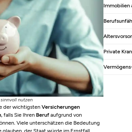
Immobilien 
Berufsunfäh
Altersvorso
Private Kra
Vermögens-
sinnvoll nutzen
ne der wichtigsten
Versicherungen
n
, falls Sie Ihren
Beruf
aufgrund von
können. Viele unterschätzen die Bedeutung
e glauben, der Staat würde im Ernstfall