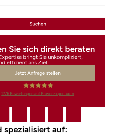
n Sie sich direkt beraten
xpertise bringt Sie unkompliziert,
nd effizient ans Ziel.
Jetzt Anfrage stellen
1276
Bewertungen auf ProvenExpert.com
Finanzdienstleistungen Marco
Mahling GmbH &Co.KG
 spezialisiert auf: