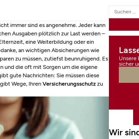
nicht immer sind es angenehme. Jeder kann
lichen Ausgaben plötzlich zur Last werden –
Elternzeit, eine Weiterbildung oder ein
Lasse
edanke, an wichtigen Absicherungen wie
Unsere E
paren zu müssen, zutiefst beunruhigend. Es
sicher u
nen und die oft mit Sorgen um die eigene
 gibt gute Nachrichten: Sie müssen diese
 gibt Wege, Ihren
Versicherungsschutz
zu
Wir sind