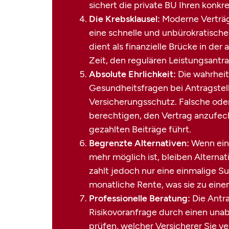
sichert die private BU Ihren konk
Die Krebsklausel:
Moderne Verträge
eine schnelle und unbürokratische
dient als finanzielle Brücke in de
Zeit, den regulären Leistungsantra
Absolute Ehrlichkeit:
Die wahrhei
Gesundheitsfragen bei Antragstell
Versicherungsschutz. Falsche ode
berechtigen, den Vertrag anzufec
gezahlten Beiträge führt.
Begrenzte Alternativen:
Wenn eine
mehr möglich ist, bleiben Alterna
zahlt jedoch nur eine einmalige 
monatliche Rente, was sie zu ein
Professionelle Beratung:
Die Antra
Risikovoranfrage durch einen unab
prüfen, welcher Versicherer Sie v