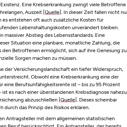
n Existenz. Eine Krebserkrankung zwingt viele Betroffene
ahrelangen, Auszeit
[Quelle]
. In dieser Zeit fallen nicht nu
es entstehen oft auch zusätzliche Kosten für
ufenden Lebenshaltungskosten unverändert bleiben.
in massiver Abstieg des Lebensstandards. Eine
ieser Situation eine planbare, monatliche Zahlung, die
den Betroffenen ermöglicht, sich auf ihre Genesung zu
nanzielle Sorgen machen zu müssen.
se der Versicherungslandschaft ein tiefer Widerspruch,
e unterstreicht. Obwohl eine Krebserkrankung eine der
 eine Berufsunfähigkeitsrente ist – bis zu 95 Prozent
 ist es nach einer überstandenen Krebsdiagnose nahezu
ersicherung abzuschließen
[Quelle]
. Dieses scheinbar
h durch das Prinzip des Risikos erklären.
den Antragsteller mit dem allgemeinen statistischen
en Beruf berücksichtigt. Ein Antragsteller, der bereits