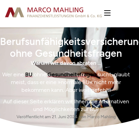
Berufsunfähigkeitsversicheru
ohne Gesundheitsfragen
Warum wir davon abraten …
Wer eine
BU
ohne
Gesundheitsfragen
sucht, glaubt
meist, dass er eine »normale BU« nicht mehr
bekommen kann. Aber weit gefehlt!
Auf dieser Seite erklären wir Ihnen alle Alternativen
und Möglichkeiten zur BU!
Veröffentlicht am
21. Juni 2024
von
Marco Mahling