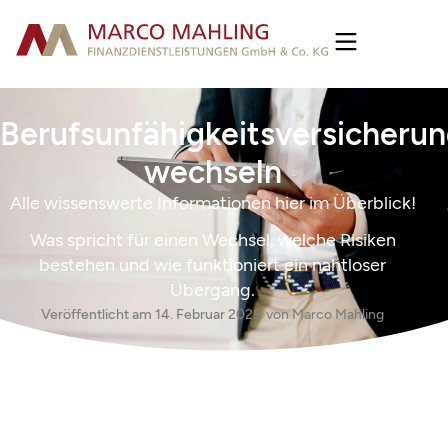
Berufsunfähigkeitsversicheru
wechseln
Alle wissenswerte Informationen hier im Überblick!
Was spricht für einen Wechsel, welche Risiken
bestehen und wie funktioniert ein nahtloser
Übergang.
Veröffentlicht am
14. Februar 2025
von
Marco Mahling