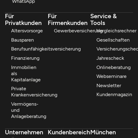
WhatsApp
Für
Für
Service &
Privatkunden
Firmenkunden
Tools
Altersvorsorge
Gewerbeversicherung
Vergleichsrechner
Bausparen
Gesellschaften
Berufsunfähigkeitsversicherung
Versicherungsche
Finanzierung
Jahrescheck
Immobilien
Onlineberatung
als
Webseminare
Kapitalanlage
Newsletter
Private
Kundenmagazin
Krankenversicherung
Vermögens-
und
Anlageberatung
Unternehmen
Kundenbereich
München