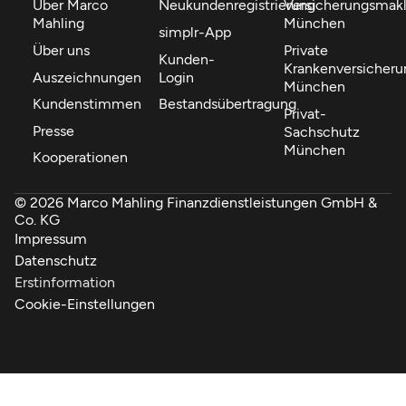
Über Marco
Neukundenregistrierung
Versicherungsmakl
Mahling
München
simplr-App
Über uns
Private
Kunden-
Krankenversicheru
Auszeichnungen
Login
München
Kundenstimmen
Bestandsübertragung
Privat-
Presse
Sachschutz
München
Kooperationen
© 2026 Marco Mahling Finanzdienstleistungen GmbH &
Co. KG
Impressum
Datenschutz
Erstinformation
Cookie-Einstellungen