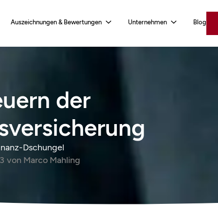
Auszeichnungen & Bewertungen
Unternehmen
Blog
euern der
tsversicherung
inanz-Dschungel
23
von
Marco Mahling