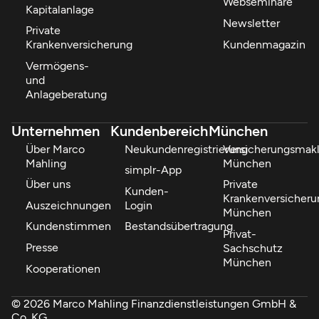
Webseminare
Kapitalanlage
Newsletter
Private
Kundenmagazin
Krankenversicherung
Vermögens-
und
Anlageberatung
Unternehmen
Kundenbereich
München
Über Marco
Neukundenregistrierung
Versicherungsmakl
Mahling
München
simplr-App
Über uns
Private
Kunden-
Krankenversicheru
Auszeichnungen
Login
München
Kundenstimmen
Bestandsübertragung
Privat-
Presse
Sachschutz
München
Kooperationen
© 2026 Marco Mahling Finanzdienstleistungen GmbH &
Co. KG