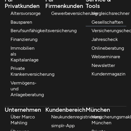
Privatkunden
Firmenkunden
Tools
Altersvorsorge
Gewerbeversicherung
Vergleichsrechner
Bausparen
Gesellschaften
Berufsunfähigkeitsversicherung
Versicherungsche
Finanzierung
Jahrescheck
Immobilien
Onlineberatung
als
Webseminare
Kapitalanlage
Newsletter
Private
Kundenmagazin
Krankenversicherung
Vermögens-
und
Anlageberatung
Unternehmen
Kundenbereich
München
Über Marco
Neukundenregistrierung
Versicherungsmakl
Mahling
München
simplr-App