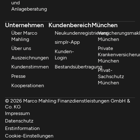
und
Anlageberatung
Unternehmen
Kundenbereich
München
Über Marco
Neukundenregistrierung
Versicherungsmakl
Mahling
München
simplr-App
Über uns
Private
Kunden-
Krankenversicheru
Auszeichnungen
Login
München
Kundenstimmen
Bestandsübertragung
Privat-
Presse
Sachschutz
München
Kooperationen
© 2026 Marco Mahling Finanzdienstleistungen GmbH &
Co. KG
Impressum
Datenschutz
Erstinformation
Cookie-Einstellungen