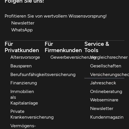
Folgen Sie uns!
Profitieren Sie von wertvollem Wissensvorsprung!
Newsletter
WhatsApp
Für
Für
Service &
Privatkunden
Firmenkunden
Tools
Altersvorsorge
Gewerbeversicherung
Vergleichsrechner
Bausparen
Gesellschaften
Berufsunfähigkeitsversicherung
Versicherungsche
Finanzierung
Jahrescheck
Immobilien
Onlineberatung
als
Webseminare
Kapitalanlage
Newsletter
Private
Kundenmagazin
Krankenversicherung
Vermögens-