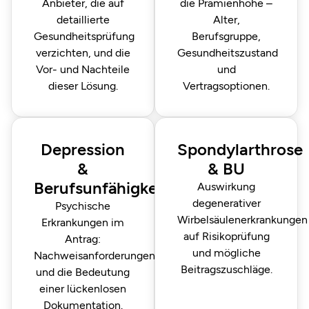
Anbieter, die auf
die Prämienhöhe –
detaillierte
Alter,
Gesundheitsprüfung
Berufsgruppe,
verzichten, und die
Gesundheitszustand
Vor- und Nachteile
und
dieser Lösung.
Vertragsoptionen.
Depression
Spondylarthrose
&
& BU
Berufsunfähigkeit
Auswirkung
degenerativer
Psychische
Wirbelsäulenerkrankungen
Erkrankungen im
auf Risikoprüfung
Antrag:
und mögliche
Nachweisanforderungen
Beitragszuschläge.
und die Bedeutung
einer lückenlosen
Dokumentation.