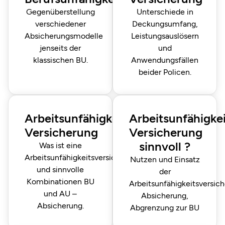
Gegenüberstellung
Unterschiede in
verschiedener
Deckungsumfang,
Absicherungsmodelle
Leistungs­auslösern
jenseits der
und
klassischen BU.
Anwendungs­fällen
beider Policen.
Arbeitsunfähigkeits-
Arbeitsunfähigkei
Versicherung
Versicherung
sinnvoll ?
Was ist eine
Arbeitsunfähigkeitsversicherung
Nutzen und Einsatz
und sinnvolle
der
Kombinationen BU
Arbeitsunfähigkeitsversic
und AU –
Absicherung,
Absicherung.
Abgrenzung zur BU