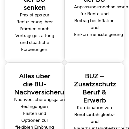
senken
Anpassungs­mechanismen
für Rente und
Praxistipps zur
Beitrag bei Inflation
Reduzierung Ihrer
und
Prämien durch
Einkommens­steigerung.
Vertragsgestaltung
und staatliche
Förderungen.
Alles über
BUZ –
die BU-
Zusatzschutz
Nachversicherung
Beruf &
Erwerb
Nachversicherungsgarantie:
Bedingungen,
Kombination von
Fristen und
Berufsunfähigkeits-
Optionen zur
und
flexiblen Erhöhung
Erwerbs­unfähigkeits­schut