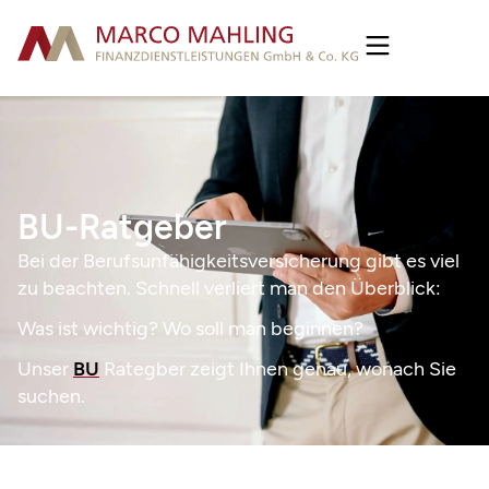
BU-Ratgeber
Bei der Berufsunfähigkeits­versicherung gibt es viel
zu beachten. Schnell verliert man den Überblick:
Was ist wichtig? Wo soll man beginnen?
Unser
BU
Rategber zeigt Ihnen genau, wonach Sie
suchen.