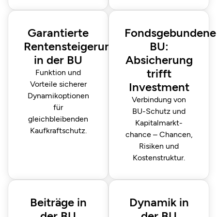
Garantierte
Fondsgebundene
Rentensteigerung
BU:
in der BU
Absicherung
trifft
Funktion und
Vorteile sicherer
Investment
Dynamikoptionen
Verbindung von
für
BU-Schutz und
gleichbleibenden
Kapitalmarkt­
Kaufkraft­schutz.
chance – Chancen,
Risiken und
Kostenstruktur.
Beiträge in
Dynamik in
der BU
der BU