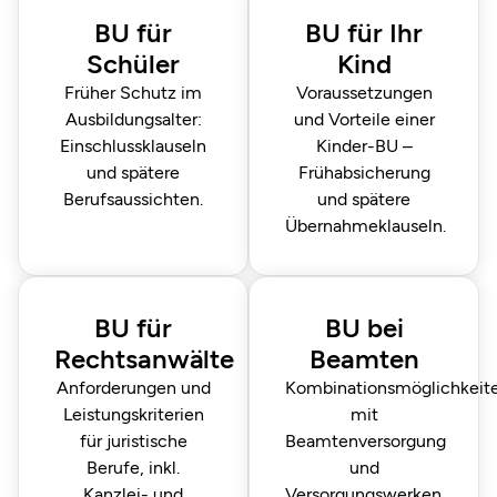
BU für
BU für Ihr
Schüler
Kind
Früher Schutz im
Voraussetzungen
Ausbildungs­alter:
und Vorteile einer
Einschluss­klauseln
Kinder-BU –
und spätere
Frühabsicherung
Berufs­aussichten.
und spätere
Übernahmeklauseln.
BU für
BU bei
Rechtsanwälte
Beamten
Anforderungen und
Kombinations­möglichkeit
Leistungs­kriterien
mit
für juristische
Beamten­versorgung
Berufe, inkl.
und
Kanzlei- und
Versorgungs­werken.