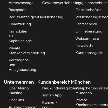
Altersvorsorge
Gewerbeversicherung
Vergleichsrechner
Bausparen
Gesellschaften
Berufsunfähigkeitsversicherung
Versicherungsche
Finanzierung
Jahrescheck
Immobilien
Onlineberatung
als
Webseminare
Kapitalanlage
Newsletter
Private
Kundenmagazin
Krankenversicherung
Vermögens-
und
Anlageberatung
Unternehmen
Kundenbereich
München
Über Marco
Neukundenregistrierung
Versicherungsmakl
Mahling
München
simplr-App
Über uns
Private
Kunden-
Krankenversicheru
Auszeichnungen
Login