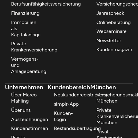
Berufsunfähigkeitsversicherung
Versicherungsche
Finanzierung
Jahrescheck
Immobilien
Onlineberatung
als
Webseminare
Kapitalanlage
Newsletter
Private
Kundenmagazin
Krankenversicherung
Vermögens-
und
Anlageberatung
Unternehmen
Kundenbereich
München
Über Marco
Neukundenregistrierung
Versicherungsmakl
Mahling
München
simplr-App
Über uns
Private
Kunden-
Krankenversicheru
Auszeichnungen
Login
München
Kundenstimmen
Bestandsübertragung
Privat-
Presse
Sachschutz