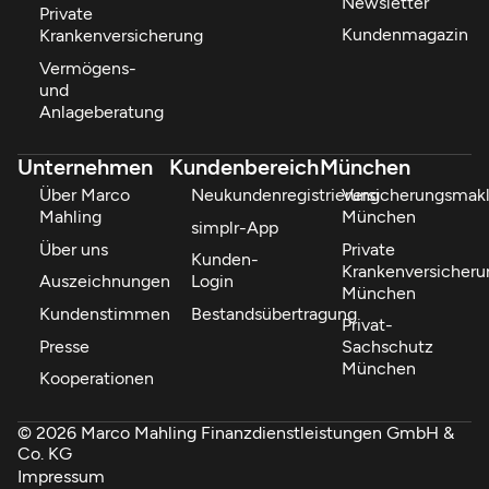
Newsletter
Private
Kundenmagazin
Krankenversicherung
Vermögens-
und
Anlageberatung
Unternehmen
Kundenbereich
München
Über Marco
Neukundenregistrierung
Versicherungsmakl
Mahling
München
simplr-App
Über uns
Private
Kunden-
Krankenversicheru
Auszeichnungen
Login
München
Kundenstimmen
Bestandsübertragung
Privat-
Presse
Sachschutz
München
Kooperationen
© 2026 Marco Mahling Finanzdienstleistungen GmbH &
Co. KG
Impressum