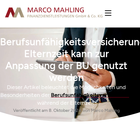
Berufsunfähigkeitsversicherun
Elternzeit kann zur
Anpassung der BU genutzt
werden
Dieser Artikel beleuchtet die Möglichkeiten und
Besonderheiten der
Berufsunfähigkeitsversicherung
während der Elternzeit.
Veröffentlicht am
8. Oktober 2024
von
Marco Mahling