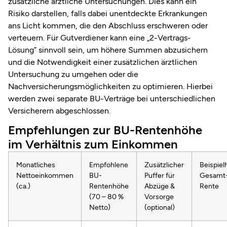
zusätzliche ärztliche Untersuchungen. Dies kann ein
Risiko darstellen, falls dabei unentdeckte Erkrankungen
ans Licht kommen, die den Abschluss erschweren oder
verteuern. Für Gutverdiener kann eine „2-Vertrags-
Lösung” sinnvoll sein, um höhere Summen abzusichern
und die Notwendigkeit einer zusätzlichen ärztlichen
Untersuchung zu umgehen oder die
Nachversicherungsmöglichkeiten zu optimieren. Hierbei
werden zwei separate BU-Verträge bei unterschiedlichen
Versicherern abgeschlossen.
Empfehlungen zur BU-Rentenhöhe
im Verhältnis zum Einkommen
Monatliches
Empfohlene
Zusätzlicher
Beispiel
Nettoeinkommen
BU-
Puffer für
Gesamt
(ca.)
Rentenhöhe
Abzüge &
Rente
(70 – 80 %
Vorsorge
Netto)
(optional)