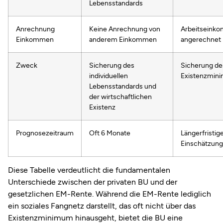
Lebensstandards
Anrechnung
Keine Anrechnung von
Arbeitseink
Einkommen
anderem Einkommen
angerechnet
Zweck
Sicherung des
Sicherung de
individuellen
Existenzmin
Lebensstandards und
der wirtschaftlichen
Existenz
Prognosezeitraum
Oft 6 Monate
Längerfristig
Einschätzung
Diese Tabelle verdeutlicht die fundamentalen
Unterschiede zwischen der privaten BU und der
gesetzlichen EM-Rente. Während die EM-Rente lediglich
ein soziales Fangnetz darstellt, das oft nicht über das
Existenzminimum hinausgeht, bietet die BU eine