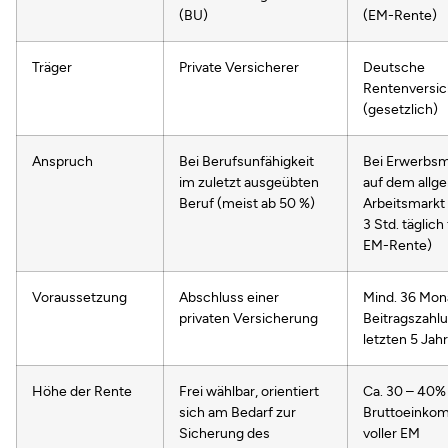
(BU)
(EM-Rente)
Träger
Private Versicherer
Deutsche
Rentenversi
(gesetzlich)
Anspruch
Bei Berufsunfähigkeit
Bei Erwerbs
im zuletzt ausgeübten
auf dem allg
Beruf (meist ab 50 %)
Arbeitsmarkt 
3 Std. täglich 
EM-Rente)
Voraussetzung
Abschluss einer
Mind. 36 Mon
privaten Versicherung
Beitragszahlu
letzten 5 Jah
Höhe der Rente
Frei wählbar, orientiert
Ca. 30 – 40% 
sich am Bedarf zur
Bruttoeinko
Sicherung des
voller EM