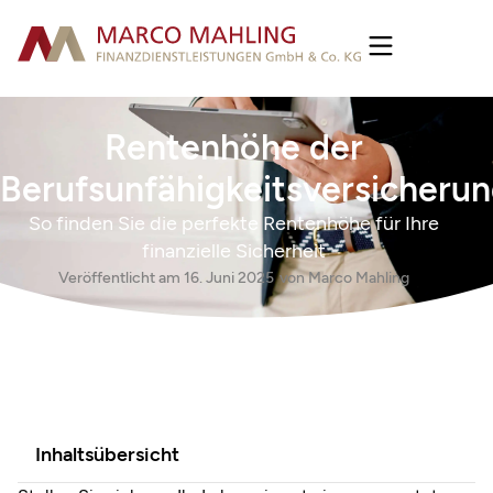
Rentenhöhe der
Berufsunfähigkeitsversicherun
So finden Sie die perfekte Rentenhöhe für Ihre
finanzielle Sicherheit
Veröffentlicht am
16. Juni 2025
von
Marco Mahling
Inhaltsübersicht