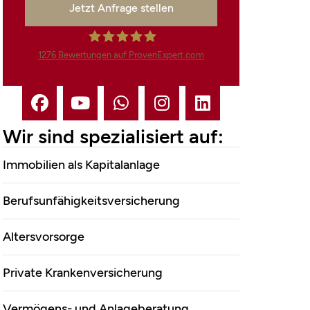
Jetzt Anfrage stellen
1276
Bewertungen auf ProvenExpert.com
Finanzdienstleistungen
Marco Mahling GmbH
Wir sind spezialisiert auf:
&Co.KG
Immobilien als Kapitalanlage
Berufsunfähigkeitsversicherung
Altersvorsorge
Private Krankenversicherung
Vermögens- und Anlageberatung