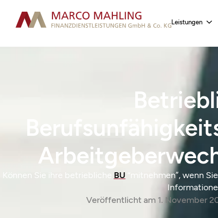
Leistungen
Betriebl
Berufsunfähigkeit
Arbeitgeberwech
Können Sie ihre betriebliche
BU
“mitnehmen”, wenn Sie 
Informatione
Veröffentlicht am
1. November 2