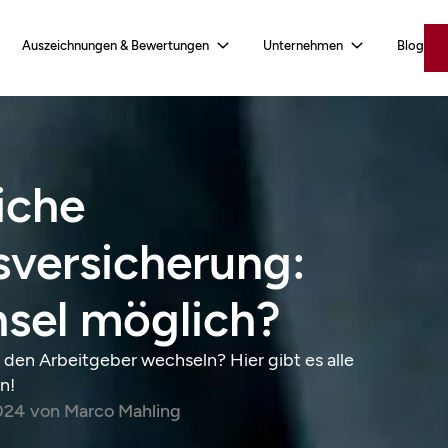
Auszeichnungen & Bewertungen
Unternehmen
Blog
iche
sversicherung:
sel möglich?
den Arbeitgeber wechseln? Hier gibt es alle
n!
024
von
Marco Mahling