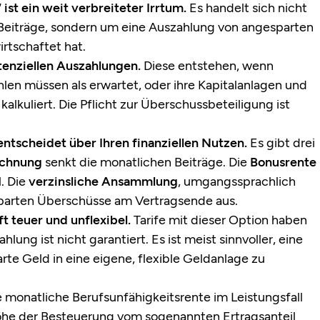
ist ein weit verbreiteter Irrtum.
Es handelt sich nicht
Beiträge, sondern um eine Auszahlung von angesparten
rtschaftet hat.
tenziellen Auszahlungen.
Diese entstehen, wenn
len müssen als erwartet, oder ihre Kapitalanlagen und
kalkuliert. Die Pflicht zur Überschussbeteiligung ist
ntscheidet über Ihren finanziellen Nutzen.
Es gibt drei
echnung
senkt die monatlichen Beiträge. Die
Bonusrente
. Die
verzinsliche Ansammlung
, umgangssprachlich
sparten Überschüsse am Vertragsende aus.
t teuer und unflexibel.
Tarife mit dieser Option haben
lung ist nicht garantiert. Es ist meist sinnvoller, eine
e Geld in eine eigene, flexible Geldanlage zu
 monatliche Berufsunfähigkeitsrente im Leistungsfall
öhe der Besteuerung vom sogenannten Ertragsanteil