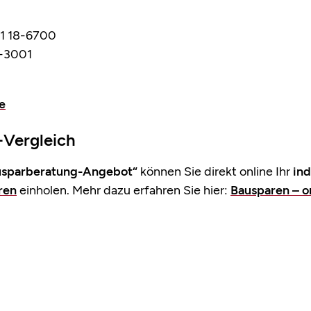
1 18-6700
-3001
e
-Vergleich
usparberatung-Angebot“
können Sie direkt online Ihr
ind
ren
einholen. Mehr dazu erfahren Sie hier:
Bausparen – o