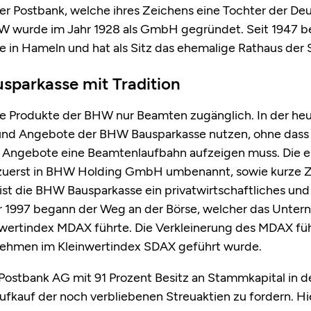
er Postbank, welche ihres Zeichens eine Tochter der Deut
 wurde im Jahr 1928 als GmbH gegründet. Seit 1947 bef
in Hameln und hat als Sitz das ehemalige Rathaus der 
sparkasse mit Tradition
e Produkte der BHW nur Beamten zugänglich. In der heu
 und Angebote der BHW Bausparkasse nutzen, ohne dass e
 Angebote eine Beamtenlaufbahn aufzeigen muss. Die
zuerst in BHW Holding GmbH umbenannt, sowie kurze Ze
t die BHW Bausparkasse ein privatwirtschaftliches und
 1997 begann der Weg an der Börse, welcher das Unter
twertindex MDAX führte. Die Verkleinerung des MDAX fü
nehmen im Kleinwertindex SDAX geführt wurde.
Postbank AG mit 91 Prozent Besitz an Stammkapital in de
fkauf der noch verbliebenen Streuaktien zu fordern. Hi