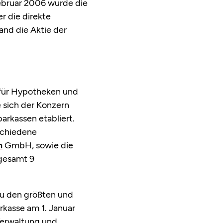
Februar 2006 wurde die
r die direkte
nd die Aktie der
 für Hypotheken und
e sich der Konzern
arkassen etabliert.
schiedene
n
GmbH, sowie die
gesamt 9
zu den größten und
kasse am 1. Januar
Verwaltung und