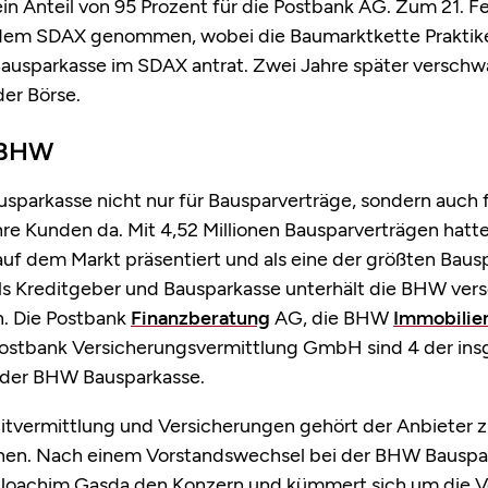
 ein Anteil von 95 Prozent für die Postbank AG. Zum 21. 
s dem SDAX genommen, wobei die Baumarktkette Praktike
usparkasse im SDAX antrat. Zwei Jahre später verschwa
er Börse.
 BHW
usparkasse nicht nur für Bausparverträge, sondern auch
ihre Kunden da. Mit 4,52 Millionen Bausparverträgen hatt
auf dem Markt präsentiert und als eine der größten Bausp
als Kreditgeber und Bausparkasse unterhält die BHW ver
n. Die Postbank
Finanzberatung
AG, die BHW
Immobilie
stbank Versicherungsvermittlung GmbH sind 4 der ins
der BHW Bausparkasse.
itvermittlung und Versicherungen gehört der Anbieter 
en. Nach einem Vorstandswechsel bei der BHW Bauspar
Joachim Gasda den Konzern und kümmert sich um die 