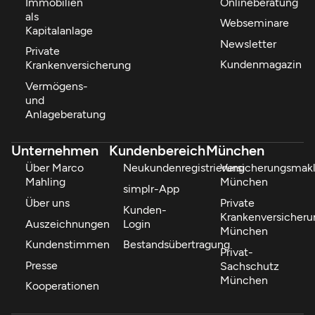
Immobilien
Onlineberatung
als
Webseminare
Kapitalanlage
Newsletter
Private
Kundenmagazin
Krankenversicherung
Vermögens-
und
Anlageberatung
Unternehmen
Kundenbereich
München
Über Marco
Neukundenregistrierung
Versicherungsmakl
Mahling
München
simplr-App
Über uns
Private
Kunden-
Krankenversicheru
Auszeichnungen
Login
München
Kundenstimmen
Bestandsübertragung
Privat-
Presse
Sachschutz
München
Kooperationen