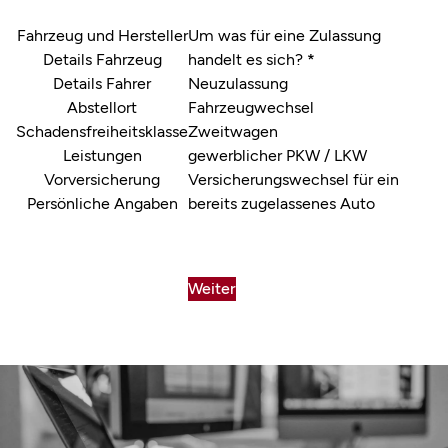
Abschnitt
Fahrzeug und Hersteller
Um was für eine Zulassung
Details Fahrzeug
handelt es sich?
*
Details Fahrer
Neuzulassung
Abstellort
Fahrzeugwechsel
Schadensfreiheitsklasse
Zweitwagen
Leistungen
gewerblicher PKW / LKW
Vorversicherung
Versicherungswechsel für ein
Persönliche Angaben
bereits zugelassenes Auto
Abschnitt
Weiter