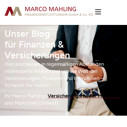
Unser Blog
für Finanzen &
Versicherungen
Hier erscheinen in regelmäßigen Abständen
interessante Artikel rund um die Welt der
Versicherungen, Finanzen und Immobilien –
Schauen Sie vorbei!
Ihr Marco Mahling (
Versicherungsmakler München
und Münchner Umland)