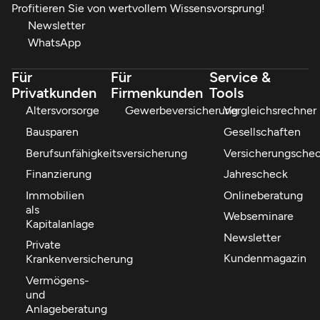
Profitieren Sie von wertvollem Wissensvorsprung!
Newsletter
WhatsApp
Für
Für
Service &
Privatkunden
Firmenkunden
Tools
Altersvorsorge
Gewerbeversicherung
Vergleichsrechner
Bausparen
Gesellschaften
Berufsunfähigkeitsversicherung
Versicherungsche
Finanzierung
Jahrescheck
Immobilien
Onlineberatung
als
Webseminare
Kapitalanlage
Newsletter
Private
Kundenmagazin
Krankenversicherung
Vermögens-
und
Anlageberatung