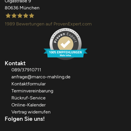
Olgastraße 9
80636 München
1989
Bewertungen auf ProvenExpert.com
Finanzdienstleistungen Marco Mahling GmbH &Co.KG
Kontakt
089/37910711
anfrage@marco-mahling.de
Kontaktformular
Terminvereinbarung
Rückruf-Service
Online-Kalender
Vertrag widerrufen
Folgen Sie uns!