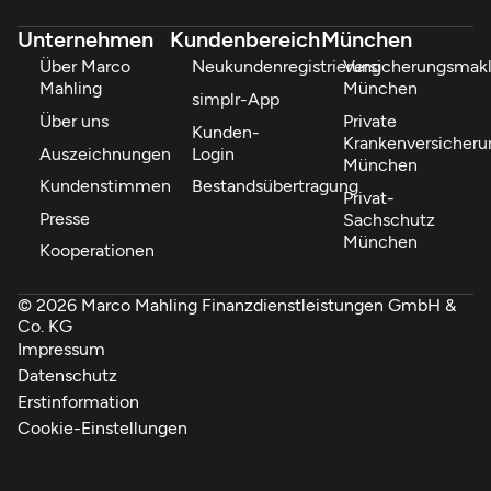
Unternehmen
Kundenbereich
München
Über Marco
Neukundenregistrierung
Versicherungsmakl
Mahling
München
simplr-App
Über uns
Private
Kunden-
Krankenversicheru
Auszeichnungen
Login
München
Kundenstimmen
Bestandsübertragung
Privat-
Presse
Sachschutz
München
Kooperationen
© 2026 Marco Mahling Finanzdienstleistungen GmbH &
Co. KG
Impressum
Datenschutz
Erstinformation
Cookie-Einstellungen