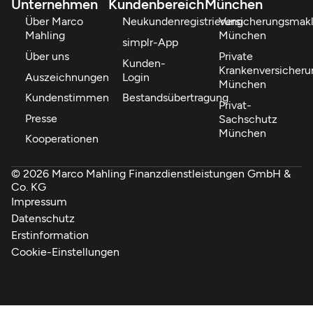
Unternehmen
Kundenbereich
München
Über Marco
Neukundenregistrierung
Versicherungsmakl
Mahling
München
simplr-App
Über uns
Private
Kunden-
Krankenversicheru
Auszeichnungen
Login
München
Kundenstimmen
Bestandsübertragung
Privat-
Presse
Sachschutz
München
Kooperationen
© 2026 Marco Mahling Finanzdienstleistungen GmbH &
Co. KG
Impressum
Datenschutz
Erstinformation
Cookie-Einstellungen