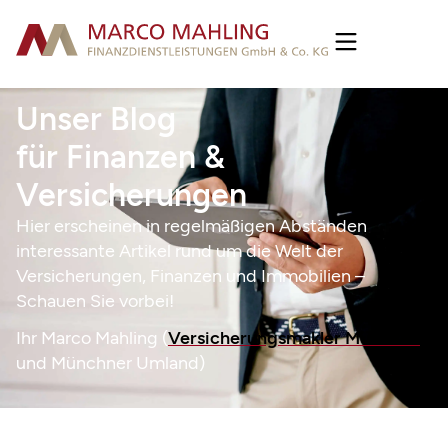
Unser Blog
für Finanzen &
Versicherungen
Hier erscheinen in regelmäßigen Abständen
interessante Artikel rund um die Welt der
Versicherungen, Finanzen und Immobilien –
Schauen Sie vorbei!
Ihr Marco Mahling (
Versicherungsmakler München
und Münchner Umland)