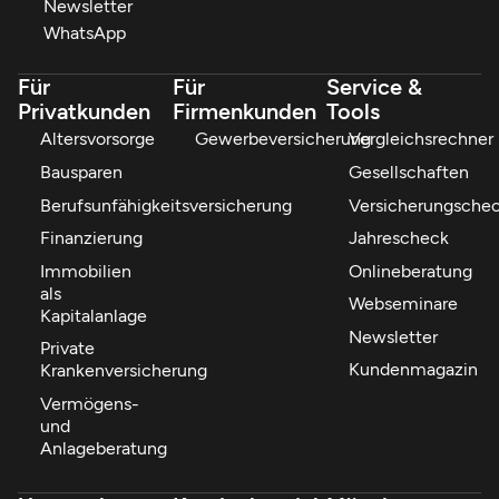
Newsletter
WhatsApp
Für
Für
Service &
Privatkunden
Firmenkunden
Tools
Altersvorsorge
Gewerbeversicherung
Vergleichsrechner
Bausparen
Gesellschaften
Berufsunfähigkeitsversicherung
Versicherungsche
Finanzierung
Jahrescheck
Immobilien
Onlineberatung
als
Webseminare
Kapitalanlage
Newsletter
Private
Kundenmagazin
Krankenversicherung
Vermögens-
und
Anlageberatung