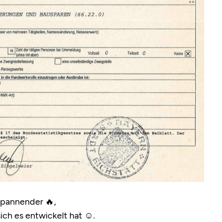
 spannender 🔥,
sich es entwickelt hat ☺️.