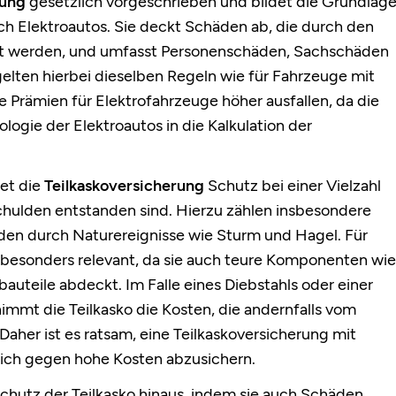
rung
gesetzlich vorgeschrieben und bildet die Grundlag
ich Elektroautos. Sie deckt Schäden ab, die durch den
cht werden, und umfasst Personenschäden, Sachschäden
lten hierbei dieselben Regeln wie für Fahrzeuge mit
rämien für Elektrofahrzeuge höher ausfallen, da die
ogie der Elektroautos in die Kalkulation der
tet die
Teilkaskoversicherung
Schutz bei einer Vielzahl
chulden entstanden sind. Hierzu zählen insbesondere
äden durch Naturereignisse wie Sturm und Hagel. Für
g besonders relevant, da sie auch teure Komponenten wie
bauteile abdeckt. Im Falle eines Diebstahls oder einer
mmt die Teilkasko die Kosten, die andernfalls vom
her ist es ratsam, eine Teilkaskoversicherung mit
ich gegen hohe Kosten abzusichern.
chutz der Teilkasko hinaus, indem sie auch Schäden