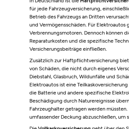
In Deutschland ist die
Haftpflichtversiche
für jede Fahrzeugversicherung, einschließl
Betrieb des Fahrzeugs an Dritten verursa
und Vermögensschäden. Für Elektroautos ge
Verbrennungsmotoren. Dennoch können die P
Reparaturkosten und die spezifische Technol
Versicherungsbeiträge einfließen.
Zusätzlich zur Haftpflichtversicherung bie
von Schäden, die nicht durch eigenes Vers
Diebstahl, Glasbruch, Wildunfälle und Sch
Elektroautos ist eine Teilkaskoversicherun
die Batterie und andere spezifische Elektro
Beschädigung durch Naturereignisse überni
Fahrzeughalter getragen werden müssten. Da
umfassender Deckung abzuschließen, um s
Die
Vollkaskoversicherung
geht über den S