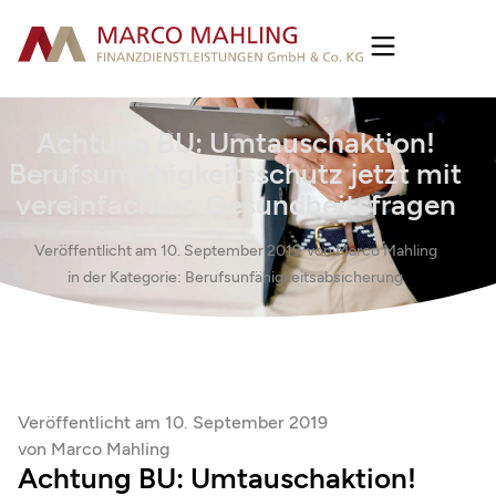
Achtung BU: Umtauschaktion!
Berufsunfähigkeitsschutz jetzt mit
vereinfachten Gesundheitsfragen
Veröffentlicht am
10. September 2019
von
Marco Mahling
in der Kategorie:
Berufsunfähigkeitsabsicherung
Veröffentlicht am
10. September 2019
von
Marco Mahling
Achtung BU: Umtauschaktion!