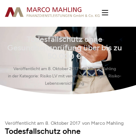
Todesfallschutz ohne
Gesundheitsprüfung über bis zu
50.000 €
Veröffentlicht am
8. Oktober 2017
von
Marco Mahling
in der Kategorie:
Risiko LV mit vereinfachten Fragen
,
Risiko-
Lebensversicherung
Veröffentlicht am
8. Oktober 2017
von
Marco Mahling
Todesfallschutz ohne