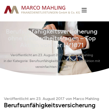
Berufsunfähigkeitsversicherung
ohne Gesundheitsfragen – Top
Aktion von der LV1871
Veröffentlicht am
23. August 2017
von
Marco Mahling
in der Kategorie:
Berufsunfähigkeitsabsicherung
,
BU Aktion mit
vereinfachten Fragen
Veröffentlicht am
23. August 2017
von
Marco Mahling
Berufsunfähigkeitsversicherung