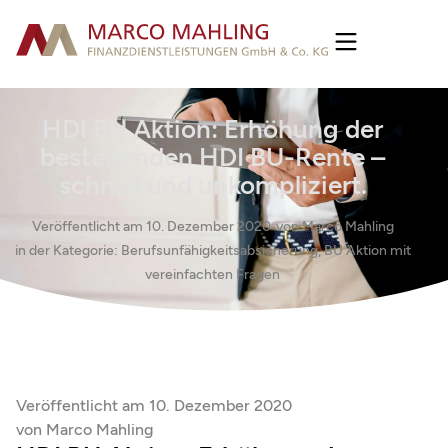
HDI BU Aktion: Erhöhung der
bestehenden HDI BU-Rente –
schnell und unkompliziert.
Veröffentlicht am
10. Dezember 2020
von
Marco Mahling
in der Kategorie:
Berufsunfähigkeitsabsicherung
,
BU Aktion mit
vereinfachten Fragen
Veröffentlicht am
10. Dezember 2020
von
Marco Mahling