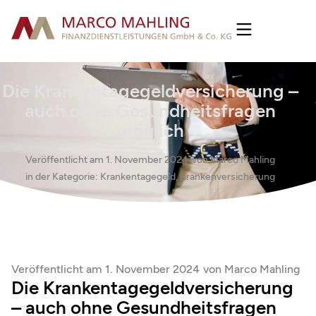
Die Krankentagegeldversicherung –
auch ohne Gesundheitsfragen
möglich
Veröffentlicht am
1. November 2024
von
Marco Mahling
in der Kategorie:
Krankentagegeld
,
Krankenversicherung
Veröffentlicht am
1. November 2024
von
Marco Mahling
Die Krankentagegeldversicherung
– auch ohne Gesundheitsfragen