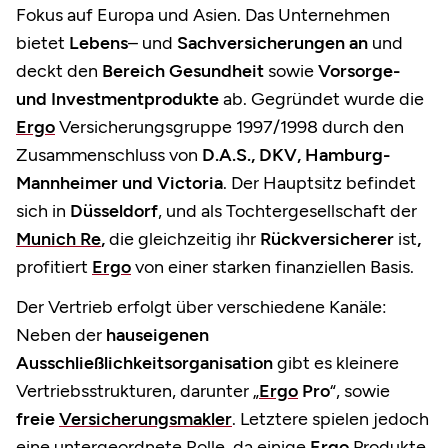
Fokus auf Europa und Asien. Das Unternehmen
bietet
Lebens
– und
Sachversicherungen an
und
deckt den
Bereich Gesundheit
sowie
Vorsorge-
und Investmentprodukte
ab. Gegründet wurde die
Ergo
Versicherungsgruppe 1997/1998 durch den
Zusammenschluss von
D.A.S., DKV, Hamburg-
Mannheimer und Victoria
. Der Hauptsitz befindet
sich in
Düsseldorf
, und als Tochtergesellschaft der
Munich Re
,
die gleichzeitig ihr
Rückversicherer
ist
,
profitiert
Ergo
von einer starken finanziellen Basis.
Der Vertrieb erfolgt über verschiedene Kanäle:
Neben der
hauseigenen
Ausschließlichkeitsorganisation
gibt es kleinere
Vertriebsstrukturen, darunter „
Ergo
Pro
“, sowie
freie
Versicherungsmakler
. Letztere spielen jedoch
eine untergeordnete Rolle, da einige
Ergo
Produkte