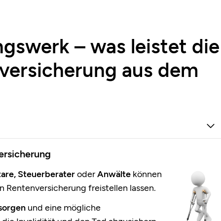
gswerk – was leistet die
sversicherung aus dem
ersicherung
tare, Steuerberater
oder
Anwälte
können
en Rentenversicherung freistellen lassen.
rsorgen
und eine mögliche