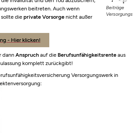
, die Invalidität und den Tod abzusichern,
Beiträge
ungswerken beitreten. Auch wenn
Versorgung
sollte die
private Vorsorge
nicht außer
g - Hier klicken!
ur dann
Anspruch
auf die
Berufsunfähigkeitsrente
aus
ulassung
komplett
zurückgibt
!
rufsunfähigkeitsversicherung Versorgungswerk in
ektenversorgung: